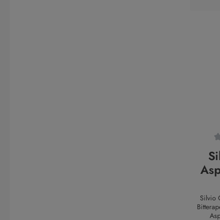
Orange
spritzigen
von Luxa
Freund
Alternat
Bitter Ro
puristisc
Rezeptur i
Generati
Geheimni
selbst!
Luxardo 
Torreg
Durchsch
Si
Asp
Bi
Silvio 
Bitteraperitif Der 
Asp