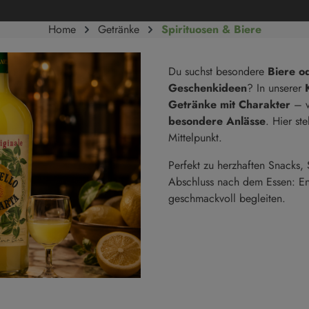
Süße Cremes
Reis
Home
Getränke
Spirituosen & Biere
Marmeladen & Konfitüren
Hülsenfrüchte
Salze & Pfeffer
Süßgebäck
Du suchst besondere
Biere o
Salze
Kekse
Geschenkideen
? In unserer
Salzmischungen
Kuchen
Getränke mit Charakter
– v
Pfeffer
Süßgebäck
besondere Anlässe
. Hier s
Mittelpunkt.
Perfekt zu herzhaften Snacks,
Abschluss nach dem Essen: En
geschmackvoll begleiten.
Trüffel
en