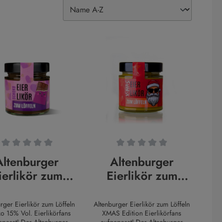
 Sternen
chnittliche Bewertung von 0 von 5 Sternen
Durchschnittliche Bewertung von 0 von
Altenburger
Altenburger
ierlikör zum
Eierlikör zum
ffeln Schoko
Löffeln XMAS
Edition
rger Eierlikör zum Löffeln
Altenburger Eierlikör zum Löffeln
o 15% Vol. Eierlikörfans
XMAS Edition Eierlikörfans