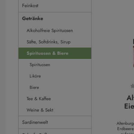
Feinkost
Getränke
Alkoholfreie Spirituosen
Säfte, Softdrinks, Sirup
Spirituosen & Biere
Spirituosen
Liköre
Biere
Durchsch
Al
Tee & Kaffee
Ei
Weine & Sekt
Löff
Sardinenwelt
Altenburg
Erdbeere 