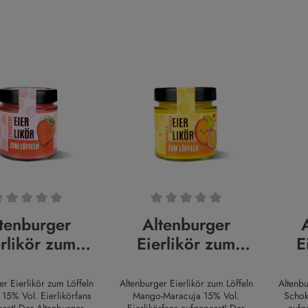
nittliche Bewertung von 0 von 5 Sternen
Durchschnittliche Bewertung von 0 von 5
Durchs
tenburger
Altenburger
erlikör zum
Eierlikör zum
E
eln Erdbeere
Löffeln Mango-
Lö
Maracuja
er Eierlikör zum Löffeln
Altenburger Eierlikör zum Löffeln
Altenbu
15% Vol. Eierlikörfans
Mango-Maracuja 15% Vol.
Schok