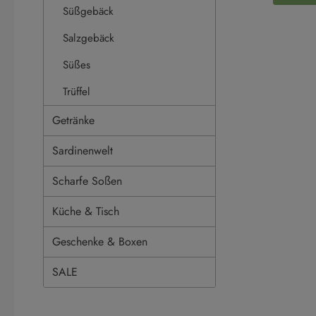
Süßgebäck
Zuta
Verkehrsb
Salzgebäck
ütenho
Nährwer
Energie 136
Süßes
davon ge
Kohlenhydrate 8
Trüffel
80g Eiweiß 0,5g Salz 0,03g
Getränke
Sardinenwelt
Scharfe Soßen
Küche & Tisch
Geschenke & Boxen
SALE