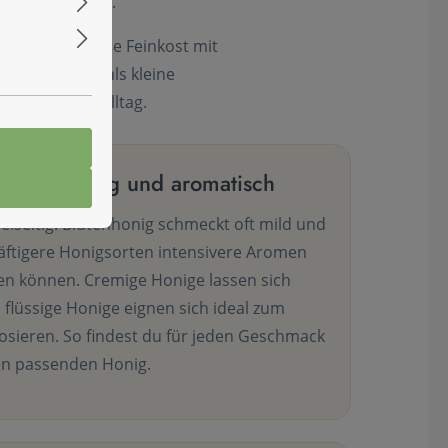
ich bereichern.
enießen und süße Feinkost mit
r Küche oder als kleine
mente in den Alltag.
g bis kräftig und aromatisch
ielseitig. Blütenhonig schmeckt oft mild und
ftigere Honigsorten intensivere Aromen
en können. Cremige Honige lassen sich
 flüssige Honige eignen sich ideal zum
osieren. So findest du für jeden Geschmack
n passenden Honig.