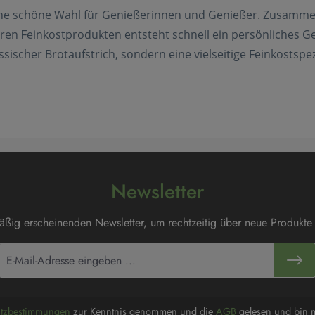
ine schöne Wahl für Genießerinnen und Genießer. Zusammen
eren Feinkostprodukten entsteht schnell ein persönliches 
sischer Brotaufstrich, sondern eine vielseitige Feinkostspez
Newsletter
mäßig erscheinenden Newsletter, um rechtzeitig über neue Produkte
utzbestimmungen
zur Kenntnis genommen und die
AGB
gelesen und bin m