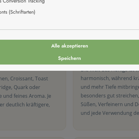
es Conversion Tracking
, Gebäck, Desserts und sogar herzhafte Gerichte geschmackl
ts (Schriftarten)
indest du ausgewählte Spezialitäten für alle, die bewusst g
chten. Ob als Begleiter zum Frühstück, als feine Zutat in de
g ist vielseitig einsetzbar und bringt natürliche Genussmo
Alle akzeptieren
ine
Von mild und blumi
Speichern
Die Welt des Honigs ist v
harmonisch, während krä
hen, Croissant, Toast
und mehr Tiefe mitbring
rridge, Quark oder
besonders gut streichen,
 und feines Aroma. Je
Süßen, Verfeinern und D
r deutlich kräftigere,
und jede Verwendung de