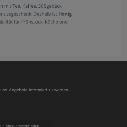
 mit Tee, Kaffee, Süßgebäck,
Genussgeschenk. Deshalb ist
Honig
ialität für Frühstück, Küche und
 und Angebote informiert zu werden.
it ihnen einverstanden.