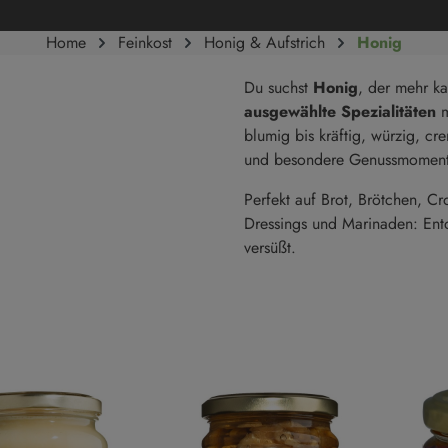
Süße Cremes
Reis
Home
Feinkost
Honig & Aufstrich
Honig
Marmeladen & Konfitüren
Hülsenfrüchte
Du suchst
Honig
, der mehr ka
Salze & Pfeffer
Süßgebäck
ausgewählte Spezialitäten
m
Salze
Kekse
blumig bis kräftig, würzig, cr
Salzmischungen
Kuchen
und besondere Genussmoment
Pfeffer
Süßgebäck
Perfekt auf Brot, Brötchen, Cro
Dressings und Marinaden: Entd
versüßt.
Trüffel
en