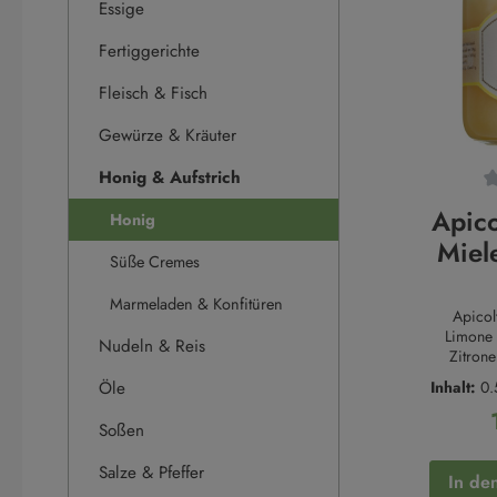
Essige
Fertiggerichte
Fleisch & Fisch
Gewürze & Kräuter
Honig & Aufstrich
Durchsch
Apico
Honig
Miel
Süße Cremes
Zitro
Marmeladen & Konfitüren
Apicol
Limone 
Nudeln & Reis
Zitrone
seltene H
Öle
Inhalt:
0.
Zitronenp
im Osten 
Soßen
Er wir
gew
Salze & Pfeffer
hervorrag
In de
sich 