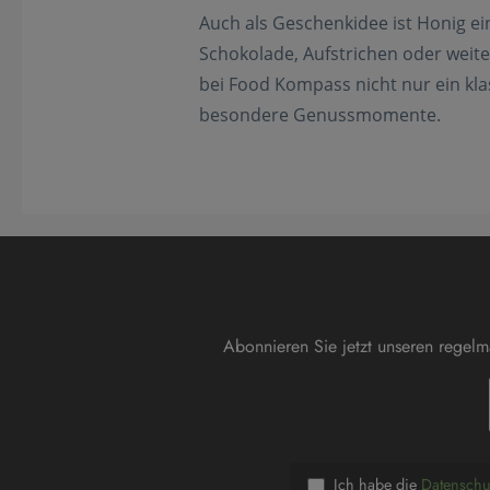
Auch als Geschenkidee ist Honig e
Schokolade, Aufstrichen oder weit
bei Food Kompass nicht nur ein klas
besondere Genussmomente.
Abonnieren Sie jetzt unseren regel
Ich habe die
Datensch