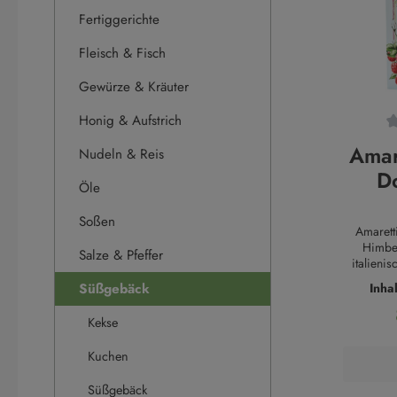
Fertiggerichte
Fleisch & Fisch
Gewürze & Kräuter
Honig & Aufstrich
Durchsch
Amar
Nudeln & Reis
Do
Öle
Him
Soßen
Amaretti
Himbee
Salze & Pfeffer
italieni
ste
Süßgebäck
Inha
Himbeerfü
(49,7
Bissen z
Kekse
Verpac
gestalte
Kuchen
verbinden
Dolcetti 
Süßgebäck
mit mod