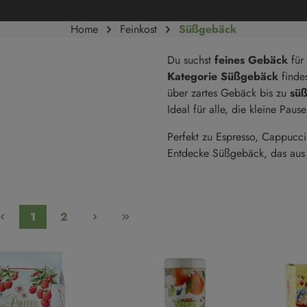
Süße Cremes
Reis
Home
Feinkost
Süßgebäck
Marmeladen & Konfitüren
Hülsenfrüchte
Du suchst
feines Gebäck
für
Salze & Pfeffer
Süßgebäck
Kategorie Süßgebäck
finde
Salze
Kekse
über zartes Gebäck bis zu
süß
Salzmischungen
Kuchen
Ideal für alle, die kleine Pa
Pfeffer
Süßgebäck
Perfekt zu Espresso, Cappucci
Entdecke Süßgebäck, das aus
Trüffel
1
2
en