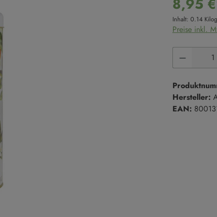
8,95 €
Süße Cremes
Reis
Inhalt:
0.14 Kil
Marmeladen & Konfitüren
Hülsenfrüchte
Preise inkl. 
Salze & Pfeffer
Süßgebäck
Produkt 
Salze
Kekse
Salzmischungen
Kuchen
Pfeffer
Süßgebäck
Produktnum
Hersteller:
A
EAN:
80013
Trüffel
en