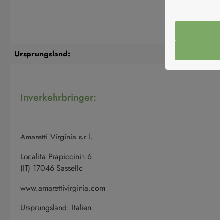
Ursprungsland:
Inverkehrbringer:
Amaretti Virginia s.r.l.
Localita Prapiccinin 6
(IT) 17046 Sassello
www.amarettivirginia.com
Ursprungsland: Italien