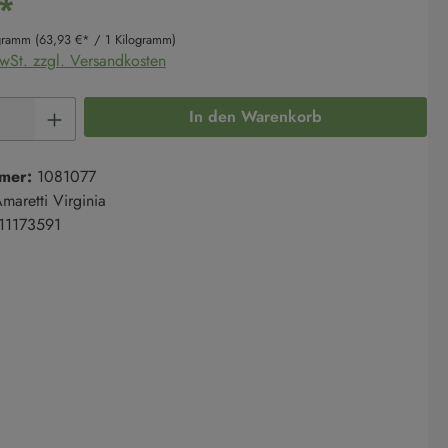
*
ogramm
(63,93 €* / 1 Kilogramm)
MwSt. zzgl. Versandkosten
Anzahl: Gib den gewünschten Wert ein oder 
In den Warenkorb
mer:
1081077
maretti Virginia
11173591