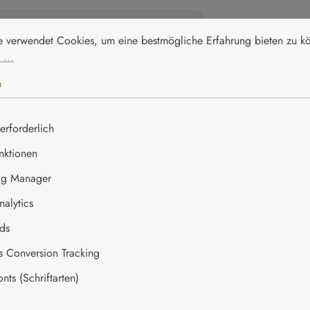
nstellungen
erwendet Cookies, um eine bestmögliche Erfahrung bieten zu kön
pro 100g
e verwendet Cookies, um eine bestmögliche Erfahrung bieten zu 
 ...
1605 kJ / 380 kcal
n
6,4g
erforderlich
0,6g
nktionen
65g
ag Manager
alytics
58g
ds
14g
es Conversion Tracking
0,25g
ts (Schriftarten)