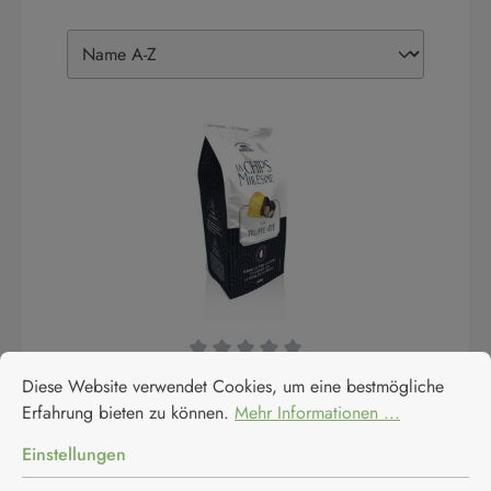
Cookie-Voreinstellungen
Diese Website verwendet Cookies, um eine bestmögliche Erfahrun
Durchschnittliche Bewertung von 0 von 5 Sternen
Domaine de la Croustille -
Diese Website verwendet Cookies, um eine bestmögliche
Erfahrung bieten zu können.
Mehr Informationen ...
Kartoffelchips mit
dehydriertem Sommertrüffel
Einstellungen
Domaine de la Croustille - Kartoffelchips mit