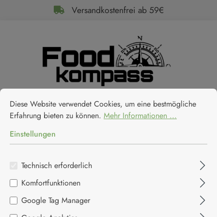
Versandkostenfrei ab 59€
alt springen
Cookie-Voreinstellungen
Diese Website verwendet Cookies, um eine bestmögliche Erfahrun
0
Diese Website verwendet Cookies, um eine bestmögliche
Erfahrung bieten zu können.
Mehr Informationen ...
Einstellungen
Softdrinks
Technisch erforderlich
Komfortfunktionen
Google Tag Manager
Home
Getränke
Säfte, Softdrinks, Sirup