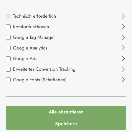
4,50 € Versandkosten bis 59,00
€ Warenwert
Technisch erforderlich
Kostenloser Versand ab 59,00 €
Komfortfunktionen
Warenwert
Google Tag Manager
Versand mit DHL
Google Analytics
Bearbeitung meist innerhalb von
1–2 Werktagen
Google Ads
Erweitertes Conversion Tracking
Google Fonts (Schriftarten)
LIEFERGEBIET
Versand innerhalb Deutschlands
Alle akzeptieren
Speichern
Der Versand deiner Bestellung ist aktuell