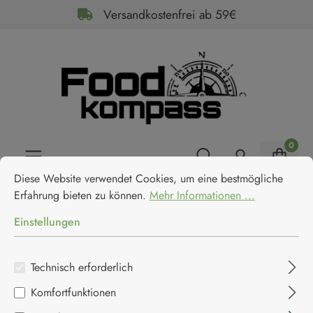
Versandkostenfrei ab 59€
alt springen
0
Cookie-Voreinstellungen
Diese Website verwendet Cookies, um eine bestmögliche Erfahrun
Diese Website verwendet Cookies, um eine bestmögliche
Erfahrung bieten zu können.
Mehr Informationen ...
Einstellungen
Sardinenliebe
Technisch erforderlich
Komfortfunktionen
Home
Geschenke & Boxen
Motto Box