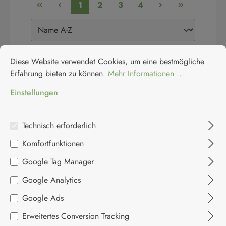
1
2
3
4
Cookie-Voreinstellungen
Diese Website verwendet Cookies, um eine bestmögliche Erfahrun
Diese Website verwendet Cookies, um eine bestmögliche
Erfahrung bieten zu können.
Mehr Informationen ...
🌶️
🌶️
🌶️
🌶️
🌶️
Einstellungen
Technisch erforderlich
Komfortfunktionen
Google Tag Manager
Durchschnittliche Bewertung von 0 von 5 Sternen
Google Analytics
Altenburger Chili Grillsauce
"Mutprobe"
Google Ads
Erweitertes Conversion Tracking