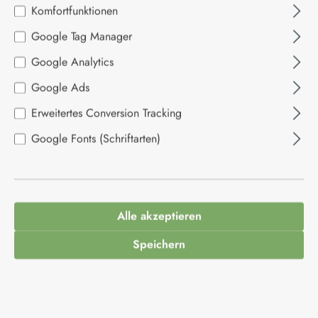
Bildergalerie überspringen
Komfortfunktionen
Google Tag Manager
Google Analytics
Google Ads
Erweitertes Conversion Tracking
Google Fonts (Schriftarten)
Alle akzeptieren
6,90 €*
Speichern
Inhalt:
0.1 Liter
(69,00 €* / 1 Liter)
Preise inkl. MwSt. zzgl. Versandkosten
Produkt Anzahl: Gib den gewünschten Wert ein
In den Warenkorb