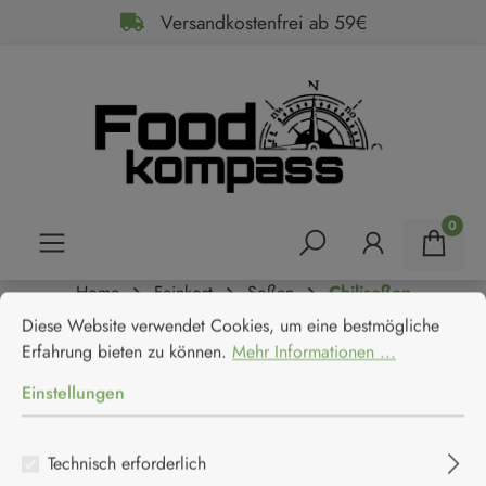
Versandkostenfrei ab 59€
alt springen
0
Home
Feinkost
Soßen
Chilisoßen
Cookie-Voreinstellungen
Diese Website verwendet Cookies, um eine bestmögliche Erfahrun
Crazy Bastard Hot Sauce -
Diese Website verwendet Cookies, um eine bestmögliche
Erfahrung bieten zu können.
Mehr Informationen ...
Shishito Nanami
Einstellungen
CBS Foods GmbH
Technisch erforderlich