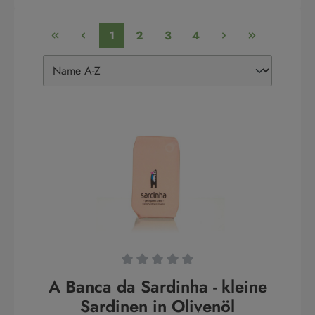
1
2
3
4
Durchschnittliche Bewertung von 0 von 5 Sternen
A Banca da Sardinha - kleine
Sardinen in Olivenöl