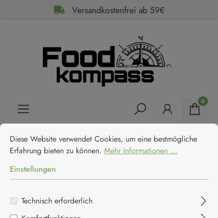
Versandkostenfrei ab 59€
alt springen
0
Cookie-Voreinstellungen
Diese Website verwendet Cookies, um eine bestmögliche Erfahrun
Home
Getränke
Spirituosen & Biere
Spirituosen
Diese Website verwendet Cookies, um eine bestmögliche
Casanova Balsamic Gin
Erfahrung bieten zu können.
Mehr Informationen ...
(alkoholfrei) "Black Reserve"
Einstellungen
Casanova
Technisch erforderlich