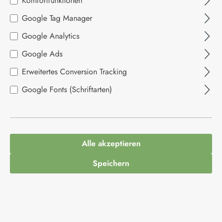
Komfortfunktionen
Bildergalerie überspringen
Google Tag Manager
Google Analytics
Google Ads
Erweitertes Conversion Tracking
Google Fonts (Schriftarten)
Alle akzeptieren
14,95 €*
Speichern
Inhalt:
0.25 Liter
(59,80 €* / 1 Liter)
Preise inkl. MwSt. zzgl. Versandkosten
Produktnummer:
1013461