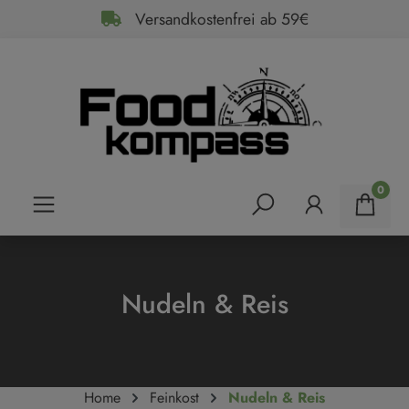
Versandkostenfrei ab 59€
alt springen
0
Nudeln & Reis
Home
Feinkost
Nudeln & Reis