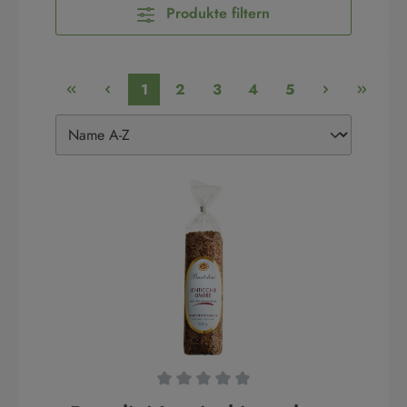
Produkte filtern
1
2
3
4
5
Durchschnittliche Bewertung von 0 von 5 Sternen