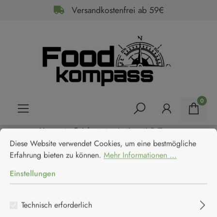
Versandkostenfrei ab 59€
alt springen
0
Home
Feinkost
Antipasti & Tapas
Cookie-Voreinstellungen
Diese Website verwendet Cookies, um eine bestmögliche Erfahrun
Satos Peperoncini con Ricotta e
Diese Website verwendet Cookies, um eine bestmögliche
Erfahrung bieten zu können.
Mehr Informationen ...
Cappero - Paprika gefüllt mit
Einstellungen
Ricotta und Kapern
Technisch erforderlich
Satos