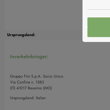
Ursprungsland:
Inverkehrbringer:
Gruppo Fini S.p.A. Socio Unico
Via Confine n. 1583
(IT) 41017 Ravarino (MO)
Ursprungsland: Italien