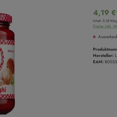
Süße Cremes
Reis
4,19 €
Marmeladen & Konfitüren
Hülsenfrüchte
Inhalt:
0.35 Kil
Salze & Pfeffer
Süßgebäck
Preise inkl. 
Salze
Kekse
Ausverkauf
Salzmischungen
Kuchen
Pfeffer
Süßgebäck
Produktnum
ßen
Hersteller:
L
EAN:
80053
Trüffel
en