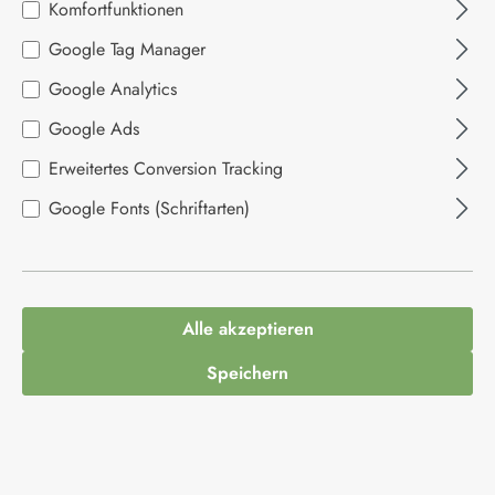
Komfortfunktionen
Google Tag Manager
Bildergalerie überspringen
Google Analytics
Google Ads
Erweitertes Conversion Tracking
Google Fonts (Schriftarten)
10,49 €*
Alle akzeptieren
Inhalt:
0.03 Kilogramm
(349,67 €* / 1 Kilogramm)
Speichern
Preise inkl. MwSt. zzgl. Versandkosten
Produkt Anzahl: Gib den gewünschten Wert ein
In den Warenkorb