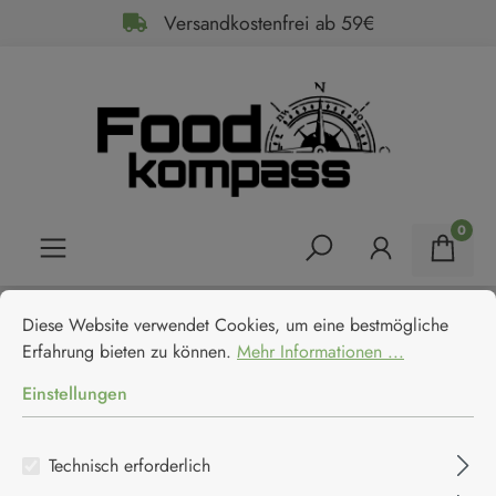
Versandkostenfrei ab 59€
alt springen
0
Cookie-Voreinstellungen
Home
Feinkost
Antipasti & Tapas
Diese Website verwendet Cookies, um eine bestmögliche Erfahrun
Diese Website verwendet Cookies, um eine bestmögliche
La Nicchia Capperi Croccanti -
Erfahrung bieten zu können.
Mehr Informationen ...
Getrocknete und entsalzene
Einstellungen
Kapern
Technisch erforderlich
La Nicchia