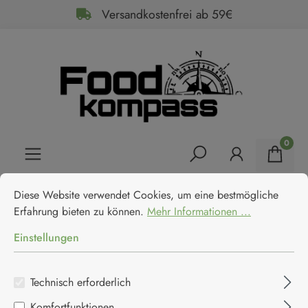
Versandkostenfrei ab 59€
alt springen
0
Cookie-Voreinstellungen
Diese Website verwendet Cookies, um eine bestmögliche Erfahrun
Home
SALE
Angebote
Diese Website verwendet Cookies, um eine bestmögliche
Mongetto Marmellata di arancia
Erfahrung bieten zu können.
Mehr Informationen ...
piccante - Orangenmarmelade
Einstellungen
mit Chili
Technisch erforderlich
Mongetto
Komfortfunktionen