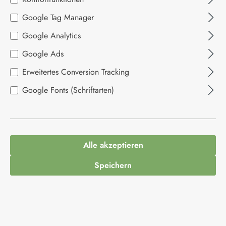
Google Tag Manager
Bildergalerie überspringen
Google Analytics
Google Ads
Erweitertes Conversion Tracking
Google Fonts (Schriftarten)
Alle akzeptieren
6,79 €*
Inhalt:
0.23 Kilogramm
(29,52 €* / 1 Kilogramm)
Speichern
Preise inkl. MwSt. zzgl. Versandkosten
Ausverkauft. Kommt bald wieder
Produktnummer:
1012462