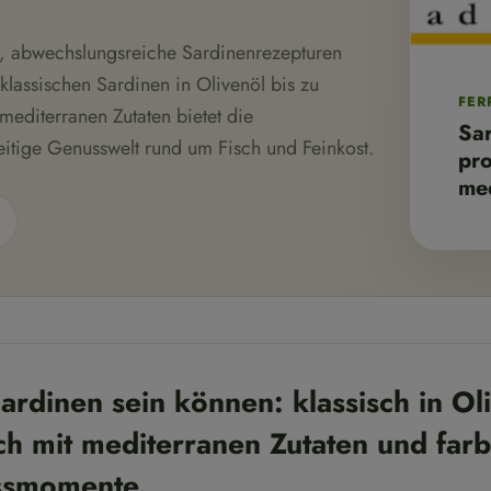
en, abwechslungsreiche Sardinenrezepturen
lassischen Sardinen in Olivenöl bis zu
FER
mediterranen Zutaten bietet die
Sar
eitige Genusswelt rund um Fisch und Feinkost.
pr
med
Sardinen sein können: klassisch in Ol
ch mit mediterranen Zutaten und far
ssmomente.