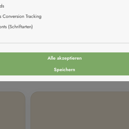
rbindet. Sardinen werden
ds
ls vielseitige Feinkost für
Klassische und kreativ ge
2
es Conversion Tracking
ts (Schriftarten)
acksrichtungen. Neben
Ideal für Aperitif, Brotzei
3
trone, Kräutern,
diterranen Zutaten.
 Genussmomente eine
Alle akzeptieren
Speichern