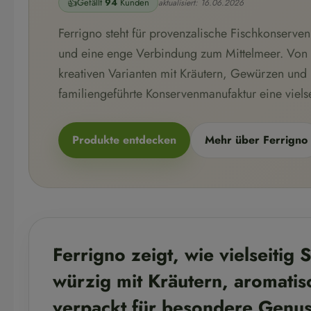
👍
Gefällt
94
Kunden
aktualisiert: 16.06.2026
Ferrigno steht für provenzalische Fischkonserv
und eine enge Verbindung zum Mittelmeer. Von k
kreativen Varianten mit Kräutern, Gewürzen und 
familiengeführte Konservenmanufaktur eine viels
Produkte entdecken
Mehr über Ferrigno
Ferrigno zeigt, wie vielseitig 
würzig mit Kräutern, aromatis
verpackt für besondere Genu