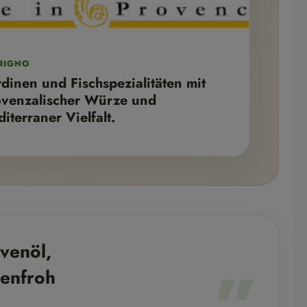
RIGNO
dinen und Fischspezialitäten mit
ovenzalischer Würze und
iterraner Vielfalt.
„
ivenöl,
benfroh