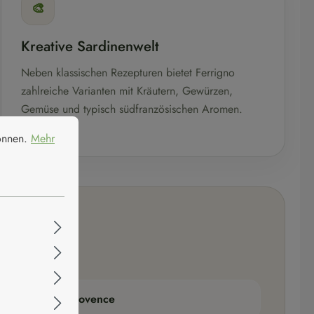
🎨
Kreative Sardinenwelt
Neben klassischen Rezepturen bietet Ferrigno
zahlreiche Varianten mit Kräutern, Gewürzen,
Gemüse und typisch südfranzösischen Aromen.
nen.
Mehr Informationen ...
können.
Mehr
täten aus der Provence