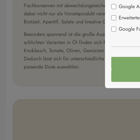
Fischkonserven mit abwechslungsreichen Rezepturen ve
Google A
dabei nicht nur als Vorratsprodukt verstanden, sondern a
Erweitert
Brotzeit, Aperitif, Salate und kreative Gerichte.
Google Fon
Besonders spannend ist die große Auswahl an Geschm
schlichten Varianten in Öl finden sich Rezepturen mit Zi
Knoblauch, Tomate, Oliven, Gewürzen oder weiteren me
Dadurch lässt sich für unterschiedliche Vorlieben und
passende Dose auswählen.