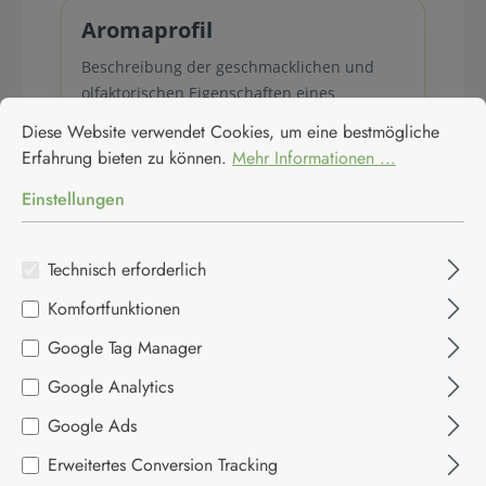
Aromaprofil
Beschreibung der geschmacklichen und
olfaktorischen Eigenschaften eines
Cookie-Voreinstellungen
Diese Website verwendet Cookies, um eine bestmögliche Erfahrun
Lebensmittels.
Diese Website verwendet Cookies, um eine bestmögliche
Erfahrung bieten zu können.
Mehr Informationen ...
Einstellungen
B
Technisch erforderlich
Balsamico
Komfortfunktionen
Edler Essig mit ausgewogenem Spiel aus
Süße und Säure, beliebt in Küche und
Google Tag Manager
Feinkost.
Google Analytics
Google Ads
Bio-Zertifizierung
Erweitertes Conversion Tracking