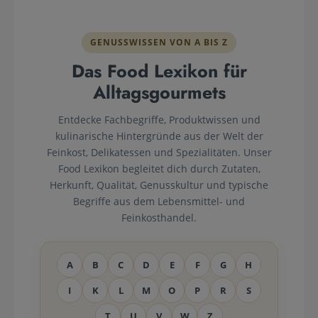
GENUSSWISSEN VON A BIS Z
Das Food Lexikon für
Alltagsgourmets
Entdecke Fachbegriffe, Produktwissen und
kulinarische Hintergründe aus der Welt der
Feinkost, Delikatessen und Spezialitäten. Unser
Food Lexikon begleitet dich durch Zutaten,
Herkunft, Qualität, Genusskultur und typische
Begriffe aus dem Lebensmittel- und
Feinkosthandel.
A
B
C
D
E
F
G
H
I
K
L
M
O
P
R
S
T
U
V
W
Z