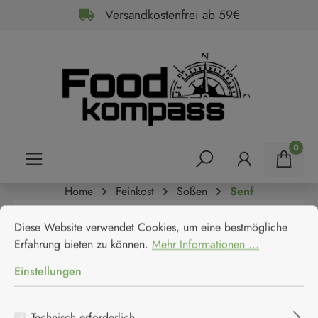
Versandkostenfrei ab 59€
alt springen
0
Home
Feinkost
Soßen
Senf
Altenburger Simson Senf
Cookie-Voreinstellungen
Diese Website verwendet Cookies, um eine bestmögliche Erfahrun
Diese Website verwendet Cookies, um eine bestmögliche
mittelscharf
Erfahrung bieten zu können.
Mehr Informationen ...
Einstellungen
Technisch erforderlich