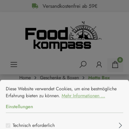
Versandkostenfrei ab 59€
alt springen
0
Home
Geschenke & Boxen
Motto Box
Cookie-Voreinstellungen
Diese Website verwendet Cookies, um eine bestmögliche Erfahrun
Acetaia Malpighi Aceto
Diese Website verwendet Cookies, um eine bestmögliche
Erfahrung bieten zu können.
Mehr Informationen ...
Balsamico di Modena IGP
Einstellungen
Invecchiato Geschenkbox
Technisch erforderlich