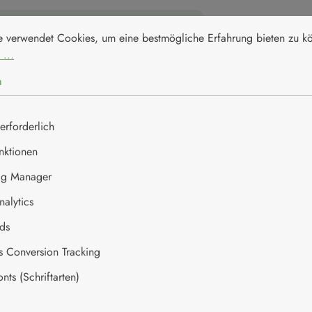
nstellungen
erwendet Cookies, um eine bestmögliche Erfahrung bieten zu kön
pro 100g
e verwendet Cookies, um eine bestmögliche Erfahrung bieten zu 
 ...
0 kJ / 0 kcal
n
0g
erforderlich
0g
nktionen
0g
ag Manager
0g
alytics
ds
0g
es Conversion Tracking
100g
ts (Schriftarten)
g