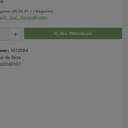
*
logramm
(50,00 €* / 1 Kilogramm)
MwSt. zzgl. Versandkosten
Anzahl: Gib den gewünschten Wert ein oder 
In den Warenkorb
mer:
1012084
al de Ibiza
62060107