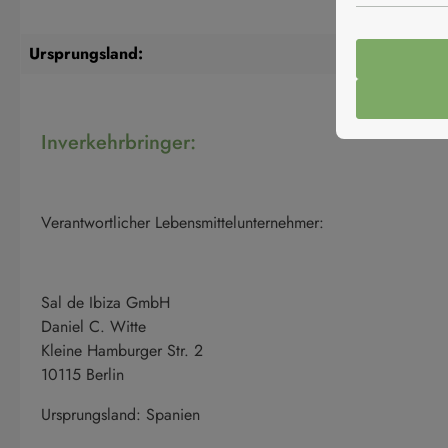
Ursprungsland:
S
Inverkehrbringer:
Verantwortlicher Lebensmittelunternehmer:
Sal de Ibiza GmbH
Daniel C. Witte
Kleine Hamburger Str. 2
10115 Berlin
Ursprungsland: Spanien