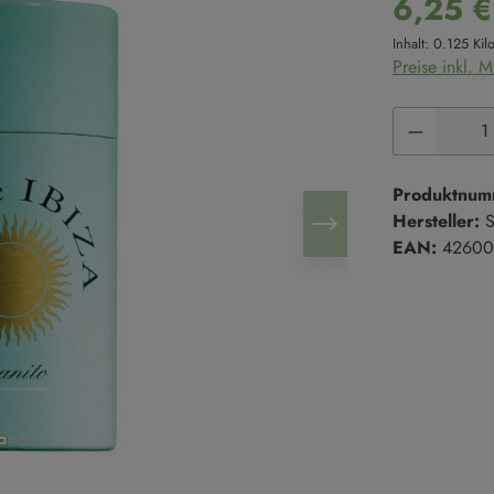
6,25 €
Süße Cremes
Reis
Inhalt:
0.125 Ki
Marmeladen & Konfitüren
Hülsenfrüchte
Preise inkl. 
Salze & Pfeffer
Süßgebäck
Produkt 
Salze
Kekse
Salzmischungen
Kuchen
Pfeffer
Süßgebäck
Produktnum
Hersteller:
S
EAN:
42600
Trüffel
en