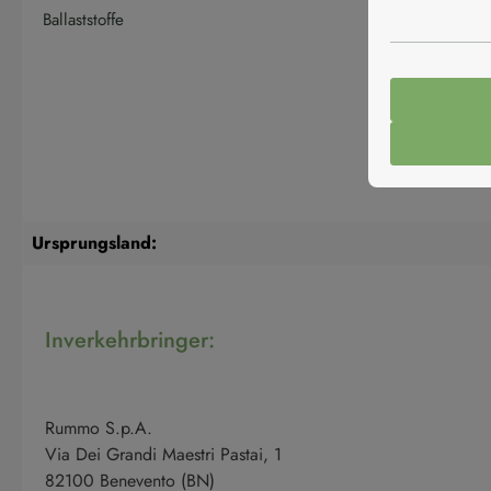
Ballaststoffe
Ursprungsland:
Inverkehrbringer:
Rummo S.p.A.
Via Dei Grandi Maestri Pastai, 1
82100 Benevento (BN)