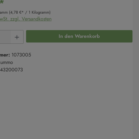
*
gramm
(4,78 €* / 1 Kilogramm)
MwSt. zzgl. Versandkosten
Anzahl: Gib den gewünschten Wert ein oder 
In den Warenkorb
mer:
1073005
Rummo
43200073