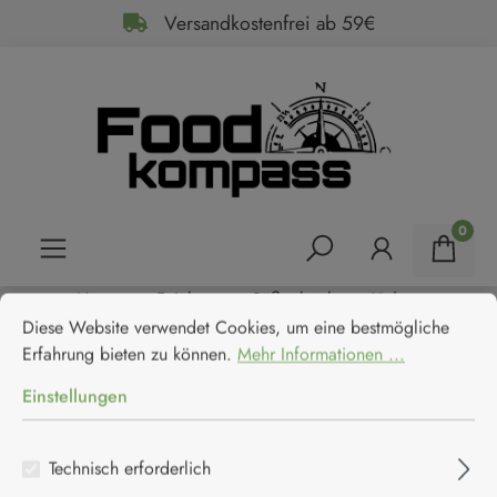
Versandkostenfrei ab 59€
alt springen
0
Home
Feinkost
Süßgebäck
Kekse
Cookie-Voreinstellungen
Diese Website verwendet Cookies, um eine bestmögliche Erfahrun
Maison Bruyere Mandelkrokant-
Diese Website verwendet Cookies, um eine bestmögliche
Erfahrung bieten zu können.
Mehr Informationen ...
Gebäck mit gesalzenem
Einstellungen
Butterkaramell
Technisch erforderlich
Maison Bruyere