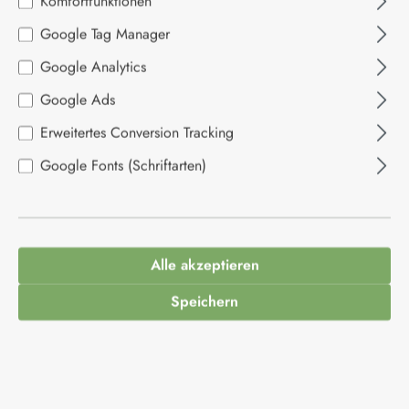
Komfortfunktionen
Bildergalerie überspringen
Google Tag Manager
Google Analytics
Google Ads
Erweitertes Conversion Tracking
Google Fonts (Schriftarten)
3,49 €*
Inhalt:
0.5 Liter
(6,98 €* / 1 Liter)
Alle akzeptieren
Preise inkl. MwSt. zzgl. Versandkosten
Speichern
Produkt Anzahl: Gib den gewünschten Wert ein
In den Warenkorb
Produktnummer:
1013120
Hersteller:
La Dispensa