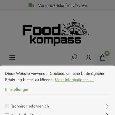
Versandkostenfrei ab 59€
alt springen
0
Cookie-Voreinstellungen
Diese Website verwendet Cookies, um eine bestmögliche Erfahrun
Home
Feinkost
Essige
Balsamico
Diese Website verwendet Cookies, um eine bestmögliche
La Dispensa di Lorenzo Aceto
Erfahrung bieten zu können.
Mehr Informationen ...
Balsamico Essig
Einstellungen
La Dispensa
Technisch erforderlich