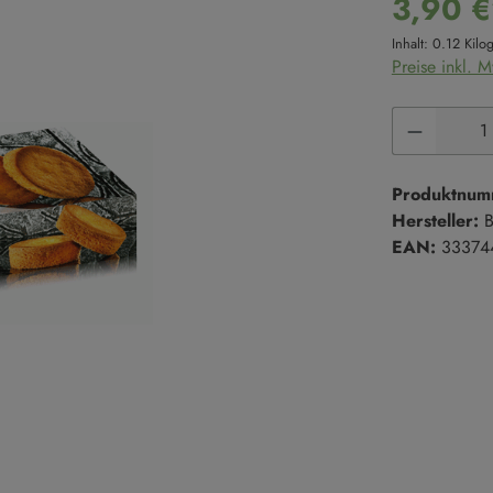
3,90 €
Süße Cremes
Reis
Inhalt:
0.12 Kil
Marmeladen & Konfitüren
Hülsenfrüchte
Preise inkl. 
Salze & Pfeffer
Süßgebäck
Produkt 
Salze
Kekse
Salzmischungen
Kuchen
Pfeffer
Süßgebäck
Produktnum
Hersteller:
B
EAN:
33374
Trüffel
en