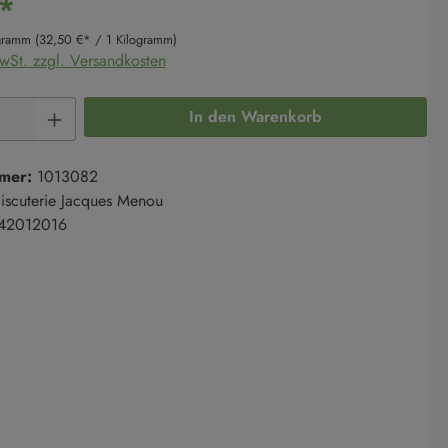
*
ogramm
(32,50 €* / 1 Kilogramm)
MwSt. zzgl. Versandkosten
Anzahl: Gib den gewünschten Wert ein oder 
In den Warenkorb
mer:
1013082
iscuterie Jacques Menou
42012016