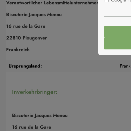
Verantwortlicher Lebensmittelunternehmer:
Biscuterie Jacques Menou
16 rue de la Gare
22810 Plougonver
Frankreich
Ursprungsland:
Frank
Inverkehrbringer:
Biscuterie Jacques Menou
16 rue de la Gare