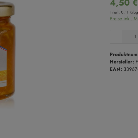
4,50 
Süße Cremes
Reis
Inhalt:
0.11 Kil
Marmeladen & Konfitüren
Hülsenfrüchte
Preise inkl. 
Salze & Pfeffer
Süßgebäck
Produkt 
Salze
Kekse
Salzmischungen
Kuchen
Pfeffer
Süßgebäck
Produktnum
Hersteller:
F
EAN:
33967
Trüffel
en