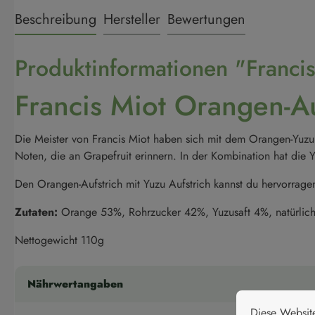
Beschreibung
Hersteller
Bewertungen
Produktinformationen "Francis
Francis Miot Orangen-Au
Die Meister von Francis Miot haben sich mit dem Orangen-Yuzu Au
Noten, die an Grapefruit erinnern. In der Kombination hat die
Den Orangen-Aufstrich mit Yuzu Aufstrich kannst du hervorra
Zutaten:
Orange 53%, Rohrzucker 42%, Yuzusaft 4%, natürlicher 
Nettogewicht 110g
Nährwertangaben
Cookie-Vorei
Diese Website v
Diese Websit