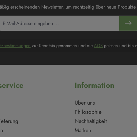
mäßig erscheinenden Newsletter, um rechtzeitig über neue Produkte
utzbestimmungen
zur Kenntnis genommen und die
AGB
gelesen und bin m
ervice
Information
Über uns
Philosophie
ieferung
Nachhaltigkeit
en
Marken