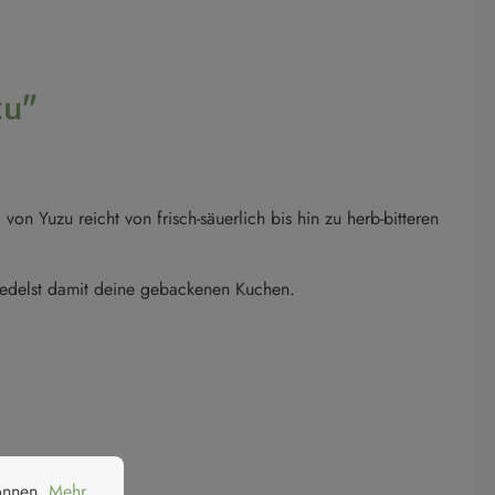
zu"
n Yuzu reicht von frisch-säuerlich bis hin zu herb-bitteren
redelst damit deine gebackenen Kuchen.
nen.
Mehr Informationen ...
können.
Mehr