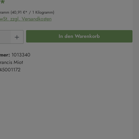
€*
ogramm
(40,91 €* / 1 Kilogramm)
MwSt. zzgl. Versandkosten
Anzahl: Gib den gewünschten Wert ein oder 
In den Warenkorb
mer:
1013340
rancis Miot
45001172