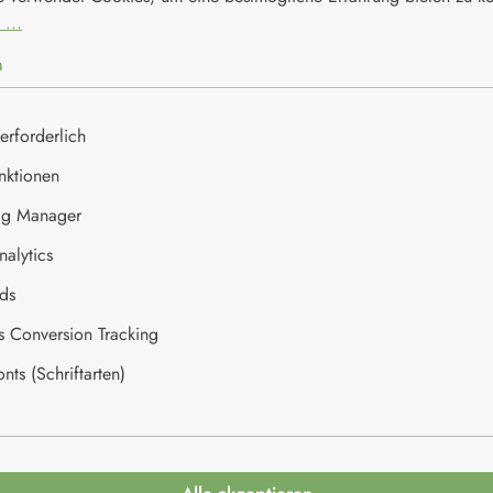
834kj/196kcal
 ...
<0,5g
n
<0,1g
erforderlich
47g
nktionen
ag Manager
47g
alytics
0,5g
ds
0,03g
es Conversion Tracking
ts (Schriftarten)