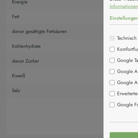
Energie
Informationen
Fett
Einstellunge
davon gesättigte Fettsäuren
Technisch 
Kohlenhydrate
Komfortfu
Google T
davon Zucker
Google An
Eiweiß
Google A
Salz
Erweitert
Google Fon