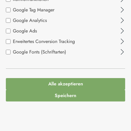
Bildergalerie überspringen
Google Tag Manager
Google Analytics
Google Ads
Erweitertes Conversion Tracking
Google Fonts (Schriftarten)
3,95 €*
Inhalt:
0.115 Kilogramm
(34,35 €* / 1 Kilogramm)
Alle akzeptieren
Preise inkl. MwSt. zzgl. Versandkosten
Speichern
Produkt Anzahl: Gib den gewünschten Wert ein
In den Warenkorb
Produktnummer:
1013186
Hersteller:
Des Dieux