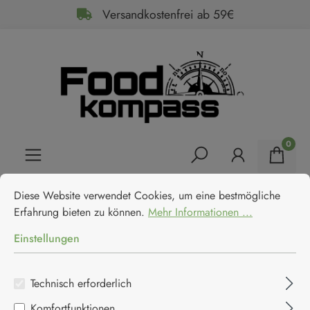
Versandkostenfrei ab 59€
alt springen
0
Cookie-Voreinstellungen
Diese Website verwendet Cookies, um eine bestmögliche Erfahrun
Home
Feinkost
Fleisch & Fisch
Sardinen
Diese Website verwendet Cookies, um eine bestmögliche
Des Dieux Sardinen in Olivenöl
Erfahrung bieten zu können.
Mehr Informationen ...
extra Label Rouge
Einstellungen
Des Dieux
Technisch erforderlich
Komfortfunktionen