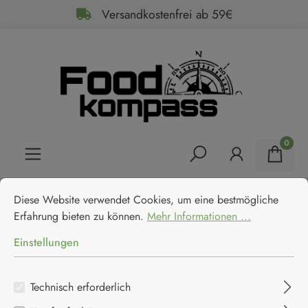
Versandkostenfrei ab 59€
alt springen
0
Cookie-Voreinstellungen
Diese Website verwendet Cookies, um eine bestmögliche Erfahrun
Home
Feinkost
Süßes
Fruchtgummis
Diese Website verwendet Cookies, um eine bestmögliche
Candy Kittens vegane
Erfahrung bieten zu können.
Mehr Informationen ...
Fruchtgummi Wild Strawberry
Einstellungen
Candy Kittens
Technisch erforderlich