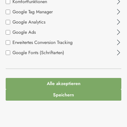
Komfortfunktionen
Bildergalerie überspringen
Google Tag Manager
Google Analytics
Google Ads
Erweitertes Conversion Tracking
Google Fonts (Schriftarten)
3,95 €*
Inhalt:
0.14 Kilogramm
(28,21 €* / 1 Kilogramm)
Alle akzeptieren
Preise inkl. MwSt. zzgl. Versandkosten
Speichern
Produkt Anzahl: Gib den gewünschten Wert ein
In den Warenkorb
Produktnummer:
1081039
Hersteller:
Candy Kittens