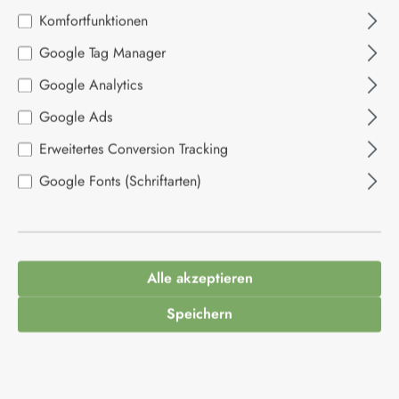
Komfortfunktionen
Bildergalerie überspringen
Google Tag Manager
Google Analytics
Google Ads
Erweitertes Conversion Tracking
Google Fonts (Schriftarten)
3,95 €*
Inhalt:
0.111 Kilogramm
(35,59 €* / 1 Kilogramm)
Alle akzeptieren
Preise inkl. MwSt. zzgl. Versandkosten
Speichern
Produkt Anzahl: Gib den gewünschten Wert ein
In den Warenkorb
Produktnummer:
1013222