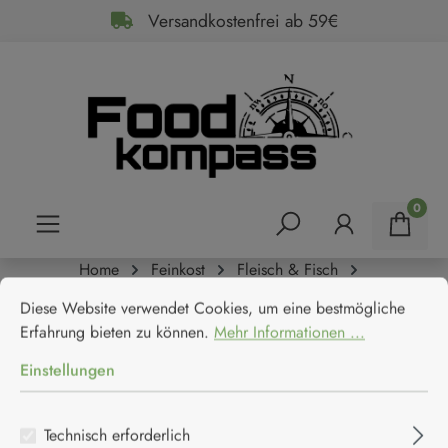
Versandkostenfrei ab 59€
alt springen
0
Home
Feinkost
Fleisch & Fisch
Cookie-Voreinstellungen
Diese Website verwendet Cookies, um eine bestmögliche Erfahrun
Fisch & Meeresfrüchte
Diese Website verwendet Cookies, um eine bestmögliche
Arroyabe Bonito del Norte
Erfahrung bieten zu können.
Mehr Informationen ...
Weißer Thun in Olivenöl
Einstellungen
Arroyabe
Technisch erforderlich