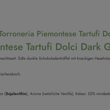
 Torroneria Piemontese Tartufi 
ontese Tartufi Dolci Dar
hnachtszeit. Edle dunkle Schokoladentrüffel mit knackigen Haselnü
wischendurch.
or (
Sojalecithin
), Aroma (natürliche Vanille), Kakao: 52% mindes