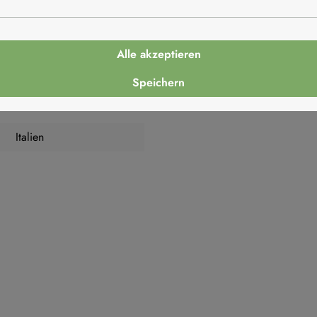
4,8g
10g
Alle akzeptieren
Speichern
0,16g
Italien