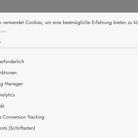
nstellungen
erwendet Cookies, um eine bestmögliche Erfahrung bieten zu kön
e verwendet Cookies, um eine bestmögliche Erfahrung bieten zu 
 ...
n
pro 100g
erforderlich
2243 kJ / 538 kcal
nktionen
ag Manager
32g
alytics
15g
ds
49g
es Conversion Tracking
ts (Schriftarten)
42g