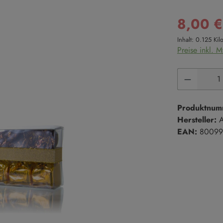
Süße Cremes
Reis
8,00 
Marmeladen & Konfitüren
Hülsenfrüchte
Inhalt:
0.125 Ki
Salze & Pfeffer
Süßgebäck
Preise inkl. 
Salze
Kekse
Salzmischungen
Kuchen
Produkt 
Pfeffer
Süßgebäck
Produktnum
Hersteller:
A
EAN:
80099
Trüffel
en