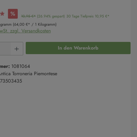
€*
%
10,95 €*
(26.94% gespart)
30 Tage Tiefpreis 10,95 €*
logramm
(64,00 €* / 1 Kilogramm)
MwSt. zzgl. Versandkosten
Anzahl: Gib den gewünschten Wert ein oder 
In den Warenkorb
mer:
1081064
ntica Torroneria Piemontese
73503435