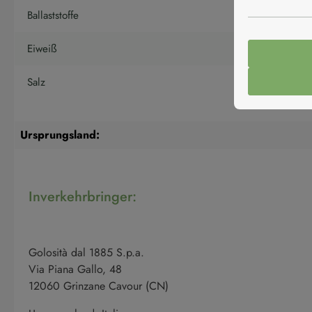
Ballaststoffe
Eiweiß
Salz
Ursprungsland:
Inverkehrbringer:
Golosità dal 1885 S.p.a.
Via Piana Gallo, 48
12060 Grinzane Cavour (CN)