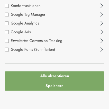
Bildergalerie überspringen
Komfortfunktionen
Google Tag Manager
Google Analytics
Google Ads
Erweitertes Conversion Tracking
Google Fonts (Schriftarten)
Alle akzeptieren
4,90 €*
Speichern
Inhalt:
0.5 Kilogramm
(9,80 €* / 1 Kilogramm)
Preise inkl. MwSt. zzgl. Versandkosten
Durchschnittliche Bewertung von 5 von 5 Sternen
1 Bewertung