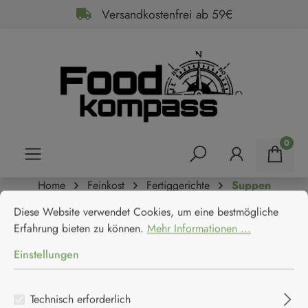
Versandkostenfrei ab 59€
alt springen
0
Home
Feinkost
Fertiggerichte
Suppen
Cookie-Voreinstellungen
Diese Website verwendet Cookies, um eine bestmögliche Erfahrun
Anko Gazpacho spanische
Diese Website verwendet Cookies, um eine bestmögliche
Erfahrung bieten zu können.
Mehr Informationen ...
Gemüsesuppe
Einstellungen
Anko
Technisch erforderlich