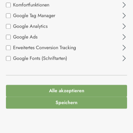
Komfortfunktionen
Bildergalerie überspringen
Google Tag Manager
Google Analytics
Google Ads
Erweitertes Conversion Tracking
Google Fonts (Schriftarten)
6,95 €*
Alle akzeptieren
Inhalt:
0.19 Kilogramm
(36,58 €* / 1 Kilogramm)
Preise inkl. MwSt. zzgl. Versandkosten
Speichern
Produkt Anzahl: Gib den gewünschten Wert ein
In den Warenkorb