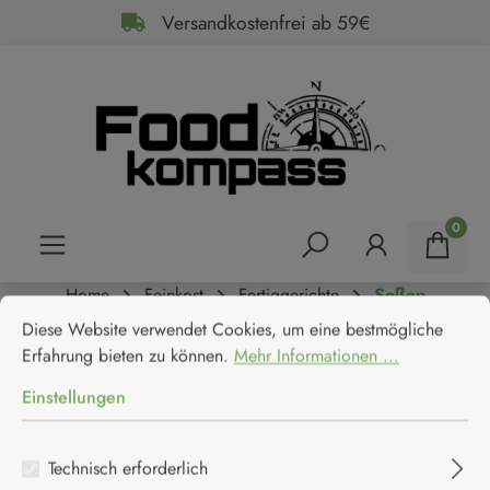
Versandkostenfrei ab 59€
alt springen
0
Home
Feinkost
Fertiggerichte
Soßen
Cookie-Voreinstellungen
Diese Website verwendet Cookies, um eine bestmögliche Erfahrun
Alpe Magna Sugo porcini e
Diese Website verwendet Cookies, um eine bestmögliche
Erfahrung bieten zu können.
Mehr Informationen ...
salsiccia - Sauce mit Steinpilzen
Einstellungen
und Salsiccia
Technisch erforderlich
Alpe Magna