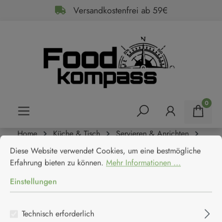
Versandkostenfrei ab 59€
alt springen
0
Home
Küche & Tisch
Servieren & Anrichten
Cookie-Voreinstellungen
Diese Website verwendet Cookies, um eine bestmögliche Erfahrun
Schalen
Diese Website verwendet Cookies, um eine bestmögliche
Ah! Table! - 4er Set Emaillierte
Erfahrung bieten zu können.
Mehr Informationen ...
Eisenschüsseln
Einstellungen
Ah! Table! Ecodis
Technisch erforderlich