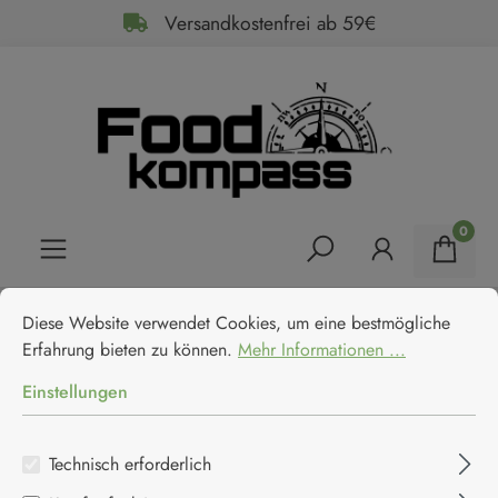
Versandkostenfrei ab 59€
alt springen
0
Cookie-Voreinstellungen
Diese Website verwendet Cookies, um eine bestmögliche Erfahrun
Home
Feinkost
Backen
Diese Website verwendet Cookies, um eine bestmögliche
Caputo Semola di grano duro -
Erfahrung bieten zu können.
Mehr Informationen ...
Hartweizengrieß
Einstellungen
Caputo
Technisch erforderlich