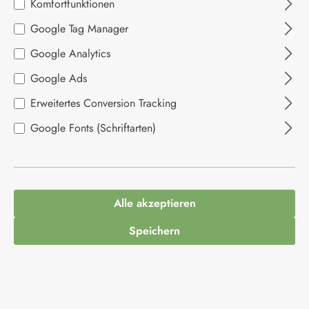
Komfortfunktionen
Bildergalerie überspringen
Google Tag Manager
Google Analytics
Google Ads
Erweitertes Conversion Tracking
Google Fonts (Schriftarten)
4,49 €*
Inhalt:
1 Kilogramm
Alle akzeptieren
Preise inkl. MwSt. zzgl. Versandkosten
Speichern
Produkt Anzahl: Gib den gewünschten Wert ein
In den Warenkorb
Produktnummer:
1012570
Hersteller:
Caputo