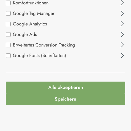
Komfortfunktionen
Google Tag Manager
Bildergalerie überspringen
Google Analytics
Google Ads
Erweitertes Conversion Tracking
Google Fonts (Schriftarten)
22,49 €*
Alle akzeptieren
Inhalt:
0.25 Liter
(89,96 €* / 1 Liter)
Speichern
Preise inkl. MwSt. zzgl. Versandkosten
Produkt Anzahl: Gib den gewünschten Wert ein
In den Warenkorb