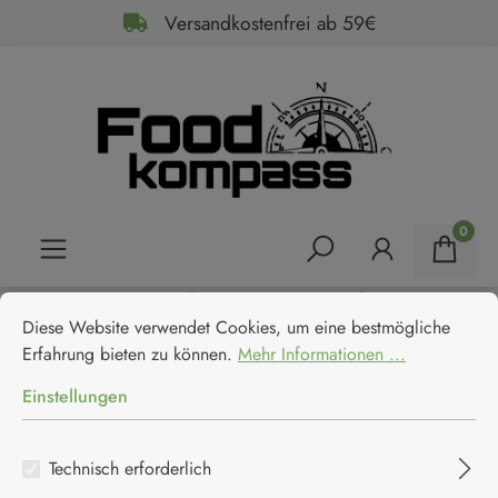
Versandkostenfrei ab 59€
alt springen
0
Cookie-Voreinstellungen
Home
Feinkost
Essige
Balsamico
Diese Website verwendet Cookies, um eine bestmögliche Erfahrun
Acetaia Giusti Aceto Balsamico
Diese Website verwendet Cookies, um eine bestmögliche
Erfahrung bieten zu können.
Mehr Informationen ...
di Modena IGP 3 Medaglie
Einstellungen
d'Oro
Technisch erforderlich
Acetaia Giusti