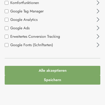
Bildergalerie überspringen
Komfortfunktionen
Google Tag Manager
Google Analytics
Google Ads
Erweitertes Conversion Tracking
Google Fonts (Schriftarten)
Alle akzeptieren
2,79 €*
Speichern
Inhalt:
0.34 Kilogramm
(8,21 €* / 1 Kilogramm)
Preise inkl. MwSt. zzgl. Versandkosten
Ausverkauft. Kommt bald wieder