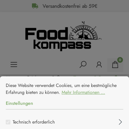
Versandkostenfrei ab 59€
alt springen
0
Home
Feinkost
Soßen
Tomaten- & Pastasoßen
Cookie-Voreinstellungen
Diese Website verwendet Cookies, um eine bestmögliche Erfahrun
Rummo Sugo all Arrabbiata -
Diese Website verwendet Cookies, um eine bestmögliche
Erfahrung bieten zu können.
Mehr Informationen ...
Tomatensosse mit Chili
Einstellungen
Rummo
Technisch erforderlich